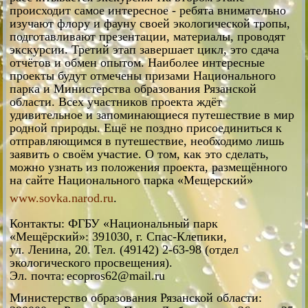
происходит самое интересное - ребята внимательно
изучают флору и фауну своей экологической тропы,
подготавливают презентации, материалы, проводят
экскурсии. Третий этап завершает цикл, это сдача
отчётов и обмен опытом. Наиболее интересные
проекты будут отмечены призами Национального
парка и Министерства образования Рязанской
области. Всех участников проекта ждёт
удивительное и запоминающиеся путешествие в мир
родной природы. Ещё не поздно присоединиться к
отправляющимся в путешествие, необходимо лишь
заявить о своём участие. О том, как это сделать,
можно узнать из положения проекта, размещённого
на сайте Национального парка «Мещерский»
www.sovka.narod.ru
.
Контакты: ФГБУ «Национальный парк
«Мещёрский»: 391030, г. Спас-Клепики,
ул. Ленина, 20. Тел. (49142) 2-63-98 (отдел
экологического просвещения).
Эл. почта:
ecopros62@mail.ru
Министерство образования Рязанской области: