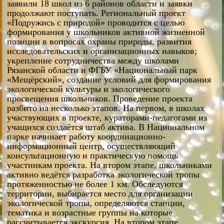
заявили 18 школ из 6 районов области и заявки
продолжают поступать. Региональный проект
«Подружись с природой» проводится с целью
формирования у школьников активной жизненной
позиции в вопросах охраны природы, развития
исследовательских и организационных навыков;
укрепление сотрудничества между школами
Рязанской области и ФГБУ «Национальный парк
«Мещёрский», создание условий для формирования
экологической культуры и экологического
просвещения школьников. Проведение проекта
разбито на несколько этапов. На первом, в школах
участвующих в проекте, кураторами-педагогами из
учащихся создаётся штаб актива. В Национальном
парке начинает работу координационно-
информационный центр, осуществляющий
консультационную и практическую помощь
участникам проекта. На втором этапе, школьниками
активно ведётся разработка экологической тропы
протяженностью не более 1 км. Обследуются
территории, выбирается место для организации
экологической тропы, определяются станции,
тематика и возрастные группы на которые
рассчитывается экскурсия. На втором этапе