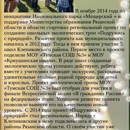
В ноябре 2014 года по
инициативе Национального парка «Мещерский » и
поддержке Министерства образования Рязанской
области в области стартовал региональный проект по
созданию школьных экологических троп «Подружись
с природой». Развитие проекта как муниципального
началось в 2012 году. Тогда в нем приняли участие 5
школ Клепиковского района. Первое место в проекте
поделили МОУ «Тумская СОШ №3» и МОУ
«Криушинская школа». В ряде школ созданные
экологические тропы успешно действуют, ребята
вместе с учителями проводят экскурсии, раскрывая
удивительные «тайны» родной природы для детей
и взрослых. Проект экологической тропы МОУ
«Тумская СОШ №3» был отобран для участия в
финале Всероссийской акции «Я гражданин России»
на федеральном этапе. Успешное развитие проекта
позволило вывести его на качественно новый
уровень. С 2014 года проект «Подружись с
природой» стал региональным. Наряду с
Клепиковским к нему подключились и другие
районы Рязанской области. О своём участии уже