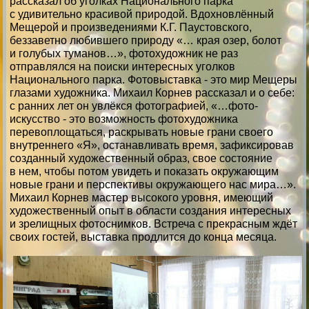
рассказал об уголках Национального парка
с удивительно красивой природой. Вдохновлённый
Мещерой и произведениями К.Г. Паустовского,
беззаветно любившего природу «… края озер, болот
и голубых туманов…», фотохудожник не раз
отправлялся на поиски интересных уголков
Национального парка. Фотовыставка - это мир Мещеры
глазами художника. Михаил Корнев рассказал и о себе:
с ранних лет он увлёкся фотографией, «…фото-
искусство - это возможность фотохудожника
перевоплощаться, раскрывать новые грани своего
внутреннего «Я», останавливать время, зафиксировав
созданный художественный образ, свое состояние
в нем, чтобы потом увидеть и показать окружающим
новые грани и перспективы окружающего нас мира…».
Михаил Корнев мастер высокого уровня, имеющий
художественный опыт в области создания интересных
и зрелищных фотоснимков. Встреча с прекрасным ждёт
своих гостей, выставка продлится до конца месяца.