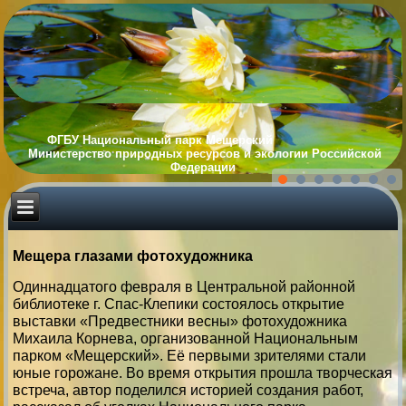
ФГБУ Национальный парк Мещерский
Министерство природных ресурсов и экологии Российской
Федерации
Мещера глазами фотохудожника
Одиннадцатого февраля в Центральной районной
библиотеке г. Спас-Клепики состоялось открытие
выставки «Предвестники весны» фотохудожника
Михаила Корнева, организованной Национальным
парком «Мещерский». Её первыми зрителями стали
юные горожане. Во время открытия прошла творческая
встреча, автор поделился историей создания работ,