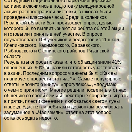
Сотрудники Национального парка «Мещерский»
активно включились в подготовку международной
акции: распространяли листовки, в школах были
проведены классные часы. Среди школьников
Рязанской области был произведен опрос, целью
которого было выявить знают ли ребята об этой акции
и готовы ли принять в ней участие. В опросе
поучаствовало 108 учеников и педагогов из 11 школ
Клепиковского, Касимовского, Сараевского,
Рыбновского и Скопинского районов Рязанской
области.
Результаты опроса показали, что об акции знали 41%
опрошенных, 90% выразили готовность участвовать
в акции. Последним вопросом анкеты был: «Как вы
планируете провести этот час?». Самые популярные
ответы: «почитаю книгу», «прогуляюсь», «подумаю
о чем-то приятном». Многие решили посветить этот час
общению со своей семьей, некоторые собрались играть
в прятки, плести фенечки и любоваться светом луны
и звезд. Удастся ли ребятам и девчонкам реализовать
задуманное в «Час земли», ответ на этот вопрос
осталось ждать недолго.