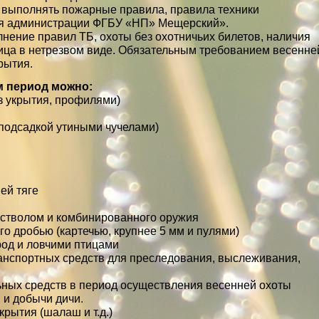
 выполнять пожарные правила, правила техники
ния администрации ФГБУ «НП» Мещерский».
лнение правил ТБ, охоты без охотничьих билетов, наличия
лица в нетрезвом виде. Обязательным требованием весенне
рытия.
м период можно:
из укрытия, профилями)
 с подсадкой утиными чучелами)
ей тяге
 стволом и комбинированного оружия
о дробью (картечью, крупнее 5 мм и пулями)
род и ловчими птицами
анспортных средств для преследования, выслеживания,
ьных средств в период осуществления весенней охоты
 и добычи дичи.
крытия (шалаш и т.д.)