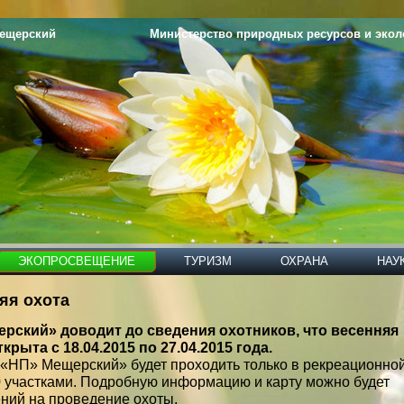
к Мещерский Министерство природных ресурсов и экологи
ЭКОПРОСВЕЩЕНИЕ
ТУРИЗМ
ОХРАНА
НАУ
яя охота
ский» доводит до сведения охотников, что весенняя
крыта с 18.04.2015 по 27.04.2015 года.
 «НП» Мещерский» будет проходить только в рекреационно
0 участками. Подробную информацию и карту можно будет
ний на проведение охоты.