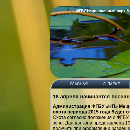
ФГБУ Национальный пар
ГЛАВНАЯ
О ПАРКЕ
18 апреля начинается весенн
Администрация ФГБУ «НП» Мещер
охота периода 2015 года будет от
Охота согласно положения о ФГБУ
зоне. Данная зона представлена 1
получить при оформлении разреше