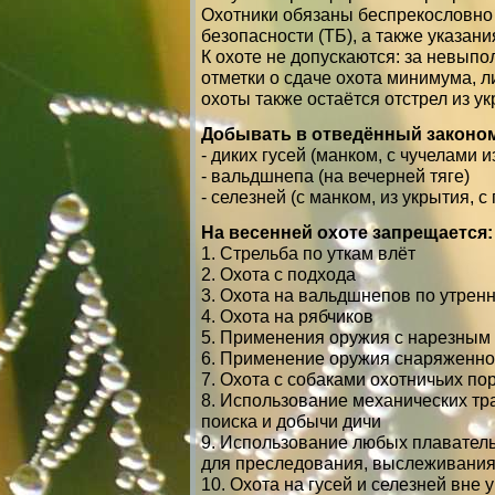
Охотники обязаны беспрекословно
безопасности (ТБ), а также указа
К охоте не допускаются: за невыпо
отметки о сдаче охота минимума, 
охоты также остаётся отстрел из ук
Добывать в отведённый законо
- диких гусей (манком, с чучелами 
- вальдшнепа (на вечерней тяге)
- селезней (с манком, из укрытия,
На весенней охоте запрещается:
1. Стрельба по уткам влёт
2. Охота с подхода
3. Охота на вальдшнепов по утренн
4. Охота на рябчиков
5. Применения оружия с нарезным
6. Применение оружия снаряженног
7. Охота с собаками охотничьих по
8. Использование механических тр
поиска и добычи дичи
9. Использование любых плавател
для преследования, выслеживания
10. Охота на гусей и селезней вне у